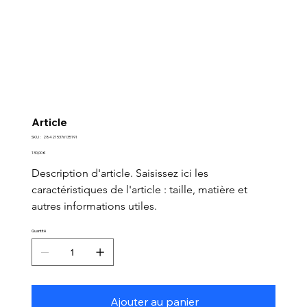
Article
SKU
SKU :
284215376135191
284215376135191
Prix
130,00 €
Description d'article. Saisissez ici les 
caractéristiques de l'article : taille, matière et 
autres informations utiles.
Quantité
Ajouter au panier