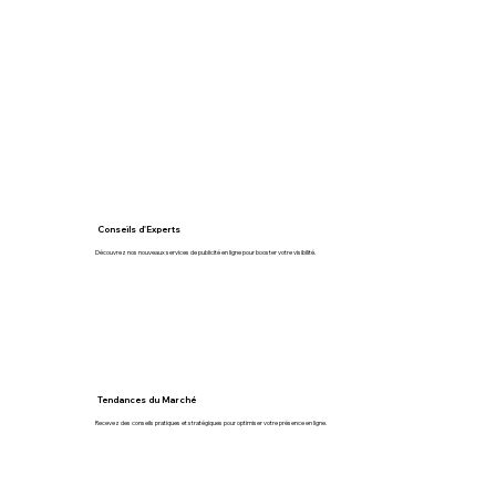
Conseils d'Experts
Découvrez nos nouveaux services de publicité en ligne pour booster votre visibilité.
Tendances du Marché
Recevez des conseils pratiques et stratégiques pour optimiser votre présence en ligne.