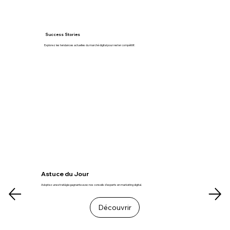
Success Stories
Explorez les tendances actuelles du marché digital pour rester compétitif.
Astuce du Jour
Adoptez une stratégie gagnante avec nos conseils d'experts en marketing digital.
Découvrir