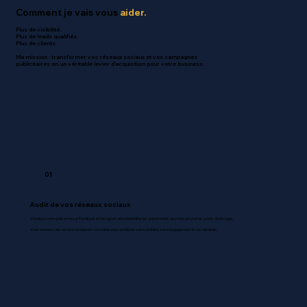
Comment je vais vous
aider.
Plus de visibilité.
Plus de leads qualifiés.
Plus de clients.
Ma mission
: transformer vos réseaux sociaux et vos campagnes
publicitaires en un véritable levier d'acquisition pour votre business.
01
Audit de vos réseaux sociaux
J'analyse votre présence sur Facebook et Instagram afin d'identifier les opportunités de croissance et les points de blocage.
Vous recevez des recommandations concrètes pour améliorer votre visibilité, votre engagement et vos résultats.