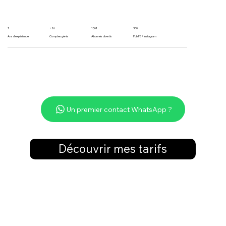
7
+26
1,5M
300
Ans d'expérience
Comptes gérés
Abonnés divertis
Pub FB / Instagram
Un premier contact WhatsApp ?
Découvrir mes tarifs