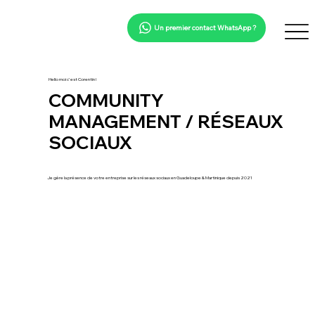
Un premier contact WhatsApp ?
Hello moi c'est Corentin !
COMMUNITY
MANAGEMENT / RÉSEAUX
SOCIAUX
Je gère la présence de votre entreprise sur les réseaux sociaux en Guadeloupe & Martinique depuis 2021