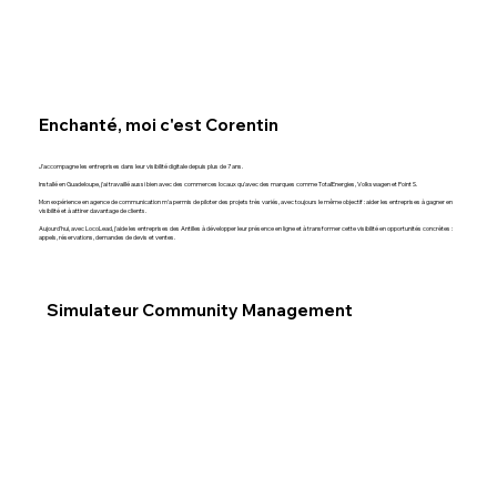
Enchanté, moi c'est Corentin
J'accompagne les entreprises dans leur visibilité digitale depuis plus de 7 ans.
Installé en Guadeloupe, j'ai travaillé aussi bien avec des commerces locaux qu'avec des marques comme TotalEnergies, Volkswagen et Point S.
Mon expérience en agence de communication m'a permis de piloter des projets très variés, avec toujours le même objectif : aider les entreprises à gagner en
visibilité et à attirer davantage de clients.
Aujourd'hui, avec LocoLead, j'aide les entreprises des Antilles à développer leur présence en ligne et à transformer cette visibilité en opportunités concrètes :
appels, réservations, demandes de devis et ventes.
Simulateur Community Management