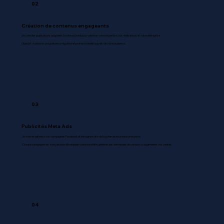
02
Création de contenus engageants
Je crée des publications adaptées à votre activité pour valoriser votre expertise, vos réalisations et votre entreprise.
Objectif : maintenir une présence régulière et professionnelle auprès de votre audience.
03
Publicités Meta Ads
Je crée et optimise vos campagnes Facebook et Instagram afin de toucher de nouveaux prospects.
Chaque campagne est conçue pour développer votre notoriété, générer des demandes de contact ou augmenter vos ventes.
04