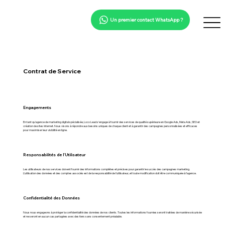
Un premier contact WhatsApp ?
Contrat de Service
Engagements
En tant qu'agence de marketing digital spécialisée, Loco Lead s'engage à fournir des services de qualité supérieure en Google Ads, Meta Ads, SEO et
création de sites internet. Nous visons à répondre aux besoins uniques de chaque client et à garantir des campagnes personnalisées et efficaces
pour maximiser leur visibilité en ligne.
Responsabilités de l'Utilisateur
Les utilisateurs de nos services doivent fournir des informations complètes et précises pour garantir le succès des campagnes marketing.
L'utilisation des données et des comptes associés est de la responsabilité de l'utilisateur, et toute modification doit être communiquée à l'agence.
Confidentialité des Données
Nous nous engageons à protéger la confidentialité des données de nos clients. Toutes les informations fournies seront traitées de manière sécurisée
et ne seront en aucun cas partagées avec des tiers sans consentement préalable.