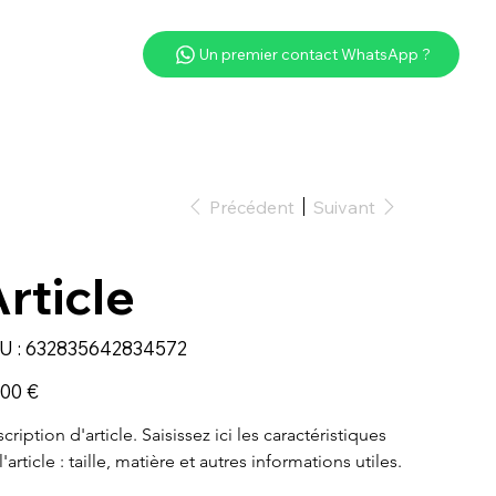
Un premier contact WhatsApp ?
Précédent
Suivant
rticle
SKU
U :
632835642834572
632835642834572
,00 €
cription d'article. Saisissez ici les caractéristiques 
l'article : taille, matière et autres informations utiles.