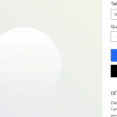
Tai
Qu
DÉ
Dét
l'a
emp