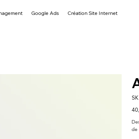
nagement
Google Ads
Création Site Internet
A
SK
Prix
40
Des
de 