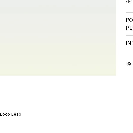
de 
PO
RE
IN
 Loco Lead