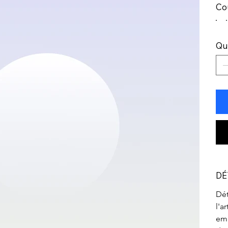
Co
Qu
DÉ
Dét
l'a
emp