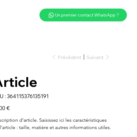
Un premier contact WhatsApp ?
Précédent
Suivant
rticle
SKU
U :
364115376135191
364115376135191
00 €
cription d'article. Saisissez ici les caractéristiques 
l'article : taille, matière et autres informations utiles.