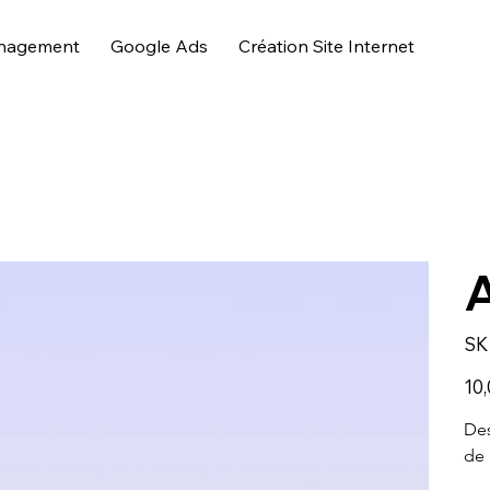
nagement
Google Ads
Création Site Internet
A
SK
Prix
10,
Des
de 