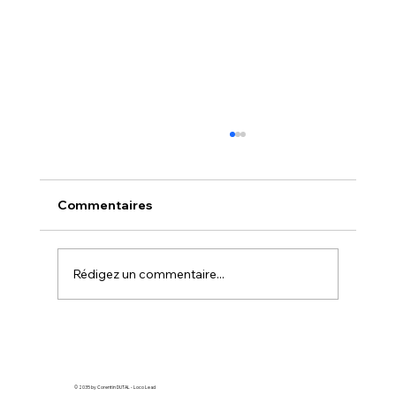
Comment faire de la pub Google
quand on n’y connaît rien
Vous souhaitez attirer davantage de clients,
Commentaires
mais vous ne savez pas par où commencer
avec Google Ads ? Ne vous inquiétez pas,
vous n'êtes pas seul. Beaucoup
Rédigez un commentaire...
d'entrepreneurs se sentent perdus face à c
© 2035 by Corentin DUTAL - Loco Lead