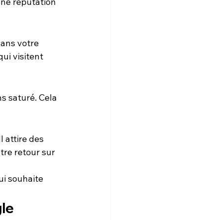
nne réputation 
dans votre 
qui visitent 
s saturé. Cela 
 attire des 
re retour sur 
ui souhaite 
le 