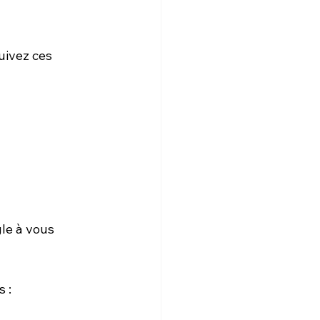
uivez ces 
le à vous 
s :