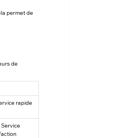
ela permet de 
eurs de 
ervice rapide 
 Service 
faction 