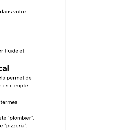
 dans votre 
 fluide et 
cal
Cela permet de 
e en compte :
s termes 
ste "plombier".
 "pizzeria".