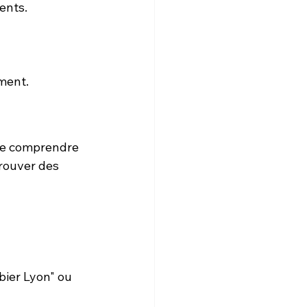
ents.
ement.
de comprendre 
rouver des 
ier Lyon" ou 