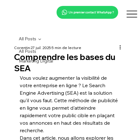
Un premier contact WhatsApp ?
All Posts
Corentin
27 juil. 2025
5 min de lecture
All Posts
Comprendre les bases du
Marketing Digital
SEA
Vous voulez augmenter la visibilité de 
votre entreprise en ligne ? Le 
Search 
Engine Advertising
 (SEA) est la solution 
qu'il vous faut. Cette méthode de 
publicité 
en ligne
 vous permet d'atteindre 
rapidement votre public cible en plaçant 
vos annonces en haut des résultats de 
recherche.
Dans cet article, nous allons explorer les 