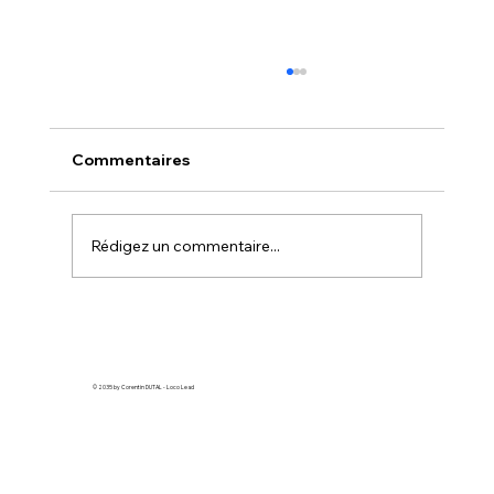
Comment faire de la pub Google
quand on n’y connaît rien
Vous souhaitez attirer davantage de clients,
Commentaires
mais vous ne savez pas par où commencer
avec Google Ads ? Ne vous inquiétez pas,
vous n'êtes pas seul. Beaucoup
Rédigez un commentaire...
d'entrepreneurs se sentent perdus face à c
© 2035 by Corentin DUTAL - Loco Lead