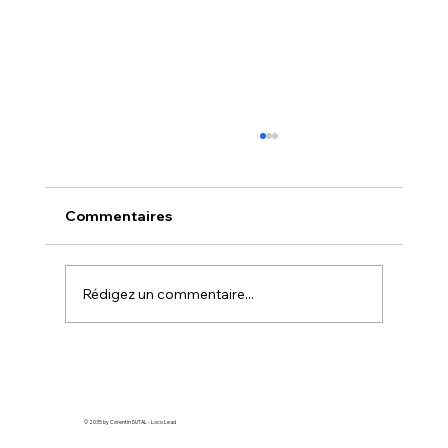
Comment faire de la pub Google
quand on n’y connaît rien
Vous souhaitez attirer davantage de clients,
Commentaires
mais vous ne savez pas par où commencer
avec Google Ads ? Ne vous inquiétez pas,
vous n'êtes pas seul. Beaucoup
Rédigez un commentaire...
d'entrepreneurs se sentent perdus face à c
© 2035 by Corentin DUTAL - Loco Lead