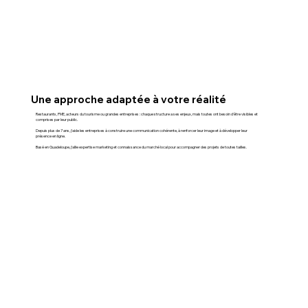
Une approche adaptée à votre réalité
Restaurants, PME, acteurs du tourisme ou grandes entreprises : chaque structure a ses enjeux, mais toutes ont besoin d'être visibles et
comprises par leur public.
Depuis plus de 7 ans, j'aide les entreprises à construire une communication cohérente, à renforcer leur image et à développer leur
présence en ligne.
Basé en Guadeloupe, j'allie expertise marketing et connaissance du marché local pour accompagner des projets de toutes tailles.