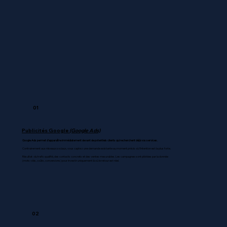
01
Publicités Google
(Google Ads)
Google Ads permet d’apparaître immédiatement devant de potentiels clients qui recherchent déjà vos services.
Contrairement aux réseaux sociaux, vous captez une demande existante au moment précis où l’intention est la plus forte.
Résultat : du trafic qualifié, des contacts concrets et des ventes mesurables. Les campagnes sont pilotées par la donnée
(mots-clés, coûts, conversions) pour investir uniquement là où le retour est réel.
02