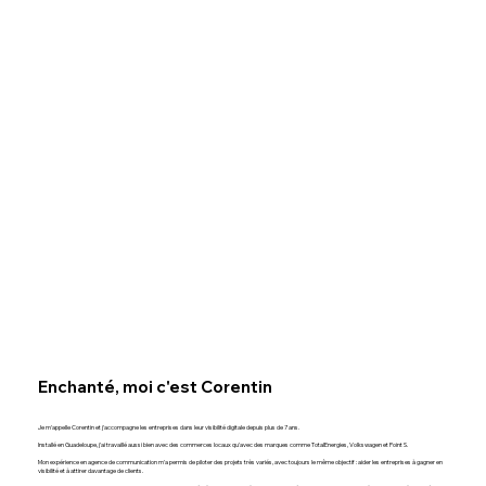
Enchanté, moi c'est Corentin
Je m'appelle Corentin et j'accompagne les entreprises dans leur visibilité digitale depuis plus de 7 ans.
Installé en Guadeloupe, j'ai travaillé aussi bien avec des commerces locaux qu'avec des marques comme TotalEnergies, Volkswagen et Point S.
Mon expérience en agence de communication m'a permis de piloter des projets très variés, avec toujours le même objectif : aider les entreprises à gagner en
visibilité et à attirer davantage de clients.