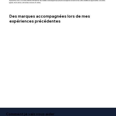
Aujourd'hui, avec LocoLead, j'aide les entreprises des Antilles à développer leur présence en ligne et à transformer cette visibilité en opportunités concrètes :
appels, réservations, demandes de devis et ventes.
Des marques accompagnées lors de mes
expériences précédentes
Comment je vais vous aider