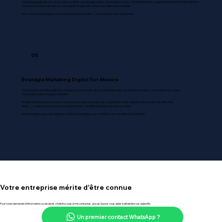
Une landing page, elle, est conçue pour convertir : un message unique, une promesse claire, zéro distraction et un appel à l’action précis. Elle maximise
le taux de conversion et rend vos campagnes Google Ads ou Meta Ads réellement rentables.
Sans structure stratégique, un site attire peut-être du trafic… mais ne génère pas de business.
05
Stratégie Marketing Digital Sur-Mesure
Une stratégie marketing digital ne consiste pas à lancer des ads au hasard. Elle aligne vos objectifs business, votre cible et vos canaux
d’acquisition autour d’un plan cohérent.
On définit d’abord qui vous voulez toucher et avec quel message, puis on choisit les leviers adaptés (SEO, Google Ads, Meta Ads,
email…). Chaque action doit servir un objectif précis : visibilité, génération de leads ou ventes.
Sans stratégie claire, vous dépensez. Avec une stratégie, vous investissez et vous pilotez la rentabilité.
Votre entreprise mérite d'être connue
Pour toute demande d'information ou de devis, n'hésitez pas à me contacter. Je suis là pour vous aider à atteindre vos objectifs.
Un premier contact WhatsApp ?