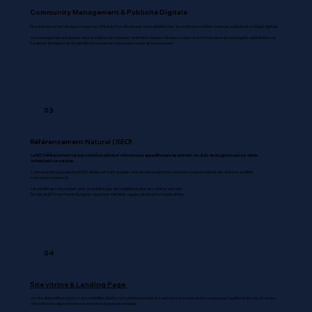
Community Management & Publicité Digitale
Être présent sur les réseaux sociaux ne suffit plus. Pour développer votre visibilité, il est essentiel de combiner contenus, publicité et stratégie digitale.
J'accompagne les entreprises dans la création de contenus, l'animation de leurs réseaux sociaux et la mise en place de campagnes publicitaires sur
Facebook, Instagram et Google afin de toucher les bonnes personnes au bon moment.
03
Référencement Naturel (
SEO
)
Le SEO (référencement naturel) consiste à optimiser votre site pour apparaître dans les premiers résultats de Google lorsque vos clients
recherchent vos services.
Contrairement à la publicité, le SEO génère un trafic durable : une fois bien positionné, votre site continue d’attirer des visiteurs qualifiés
sans payer chaque clic.
Les bénéfices sont simples : plus de visibilité, plus de crédibilité et plus de contacts entrants.
En clair, le SEO transforme Google en apporteur d’affaires régulier, plutôt qu’en simple vitrine.
04
Site vitrine & Landing Page
Un site vitrine efficace pose votre crédibilité, clarifie votre positionnement et transforme un simple visiteur en prospect qualifié. Il rassure, structure
votre offre et prépare la vente avant même le premier échange.