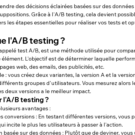
endre des décisions éclairées basées sur des données
uppositions. Grâce à l'A/B testing, cela devient possible
rs les étapes essentielles pour réaliser vos tests et op
e l'A/B testing ?
i appelé test A/B, est une méthode utilisée pour compa
élément. L'objectif est de déterminer laquelle perform
ages web, des emails, des publicités, etc.
e : vous créez deux variantes, la version A et la version
ifférents groupes d'utilisateurs. Vous mesurez alors le
es deux versions a le meilleur impact.
r l'A/B testing ?
plusieurs avantages :
es conversions
 : En testant différentes versions, vous 
qui incite le plus les utilisateurs à passer à l'action.
on basée sur des données
 : Plutôt que de deviner, vous 