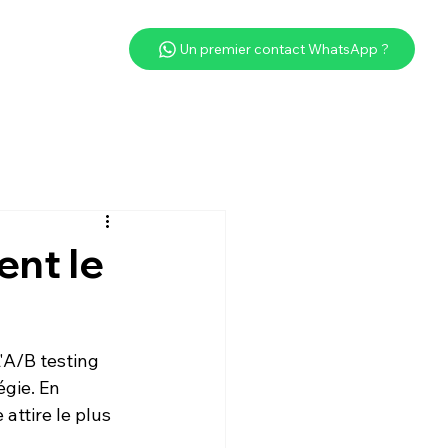
Un premier contact WhatsApp ?
ent le
'
A/B testing
gie. En 
ttire le plus 