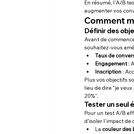
En résumé, l'A/B tes
augmenter vos conver
Comment men
Définir des obje
Avant de commencer u
souhaitez-vous amél
Taux de conver
Engagement
 :
Inscription
 : Ac
Plus vos objectifs so
lieu de dire "je veu
20%".
Tester un seul é
Pour un test A/B effi
d’isoler l'impact d
La 
couleur des