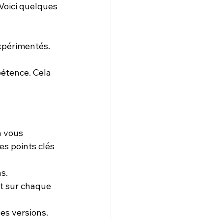
Voici quelques 
expérimentés.
pétence. Cela 
a vous 
s points clés 
s.
t sur chaque 
des versions.