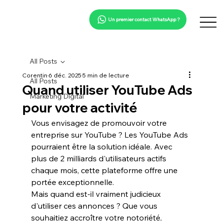
Un premier contact WhatsApp ?
All Posts
Corentin
6 déc. 2025
5 min de lecture
All Posts
Quand utiliser YouTube Ads
Marketing Digital
pour votre activité
Vous envisagez de promouvoir votre 
entreprise sur YouTube ? Les 
YouTube Ads
pourraient être la solution idéale. Avec 
plus de 
2 milliards
 d'utilisateurs actifs 
chaque mois, cette plateforme offre une 
portée exceptionnelle.
Mais quand est-il vraiment judicieux 
d'utiliser ces annonces ? Que vous 
souhaitiez accroître votre 
notoriété
, 