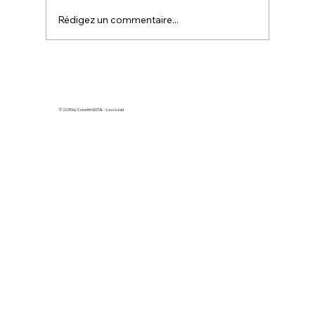
vous n'êtes pas seul. Beaucoup
Rédigez un commentaire...
d'entrepreneurs se sentent perdus face à c
© 2035 by Corentin DUTAL - Loco Lead