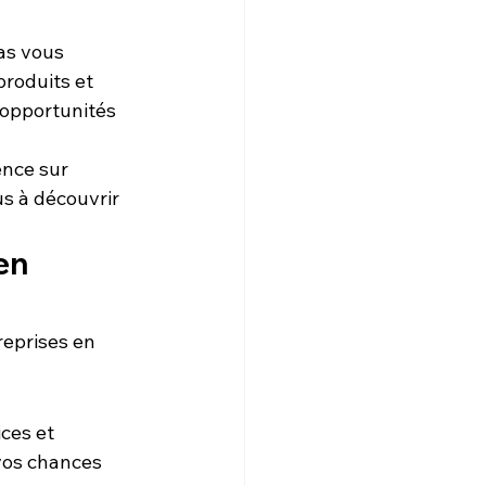
pas vous 
roduits et 
 opportunités 
ence sur 
s à découvrir 
en 
reprises en 
ces et 
vos chances 