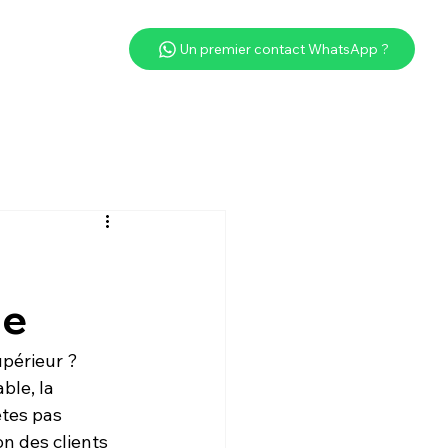
Un premier contact WhatsApp ?
le
périeur ? 
le, la 
êtes pas 
on des clients 