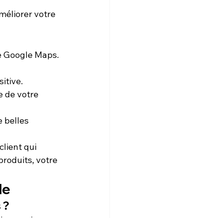
méliorer votre 
he Google Maps. 
itive.
 de votre 
 belles 
lient qui 
produits, votre 
le
 ?