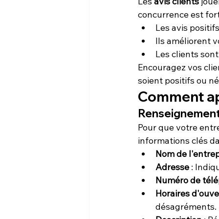
Les 
avis clients
 joue
concurrence est forte
Les avis positif
Ils améliorent v
Les clients sont
Encouragez vos clien
soient positifs ou n
Comment app
Renseignements 
Pour que votre entrep
informations clés da
Nom de l'entrep
Adresse
 : Indi
Numéro de tél
Horaires d'ouve
désagréments.