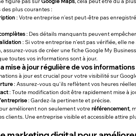
ne figure pas sur 
Google Maps
, cela peut être dû à plus
 des plus courantes :
iption
 : Votre entreprise n'est peut-être pas enregistr
ncomplètes
 : Des détails manquants peuvent empêcher v
alidation
 : Si votre entreprise n'est pas vérifiée, elle ne
a, assurez-vous de créer une fiche Google My Business
ue toutes vos informations sont à jour.
a mise à jour régulière de vos informations
tions à jour est crucial pour votre visibilité sur Google
rture
 : Assurez-vous qu'ils reflètent vos heures réelles
tact
 : Toute modification doit être rapidement mise à jo
'entreprise
 : Gardez-la pertinente et précise.
jour améliorent non seulement votre 
référencement
, 
s clients. Une entreprise visible et accessible attire pl
e marketing digital pour améliorer