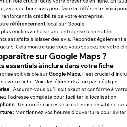
nt un rôle crucial dans votre présence en ligne. En Gua
, avoir de bons avis peut faire la différence. Voici pou
s renforcent la crédibilité de votre entreprise.
otre 
référencement
 local sur Google.
 plus enclins à choisir une entreprise bien notée.
ts satisfaits à laisser des avis. Répondez également aux
égatifs. Cela montre que vous vous souciez de votre cli
araître sur Google Maps ?
essentiels à inclure dans votre fiche
rise soit visible sur 
Google Maps
, il est crucial d'inc
ns votre fiche. Voici les éléments à ne pas négliger :
rise
 : Assurez-vous qu'il soit exact et conforme à votr
quez l'adresse complète pour faciliter la localisation.
éphone
 : Un numéro accessible est indispensable pour v
rture
 : Mentionnez vos heures d'ouverture pour éviter 