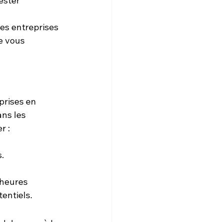
ester 
es entreprises 
e vous 
prises en 
ans les 
r :
.
 heures 
tentiels.