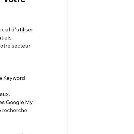
ial d'utiliser 
tiels 
votre secteur 
le Keyword 
eux.
hes Google My 
e recherche 