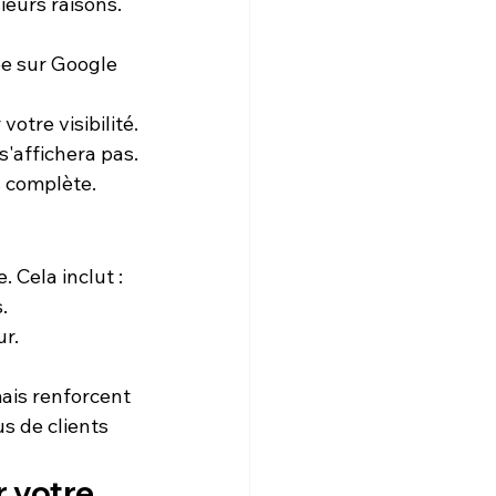
ieurs raisons. 
ée sur Google 
otre visibilité.
 s'affichera pas.
 complète. 
. Cela inclut :
.
ur.
mais renforcent 
us de clients 
 votre 