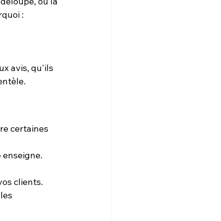
deloupe, où la 
rquoi :
 avis, qu'ils 
entèle.
lure certaines 
e enseigne.
os clients.
les 