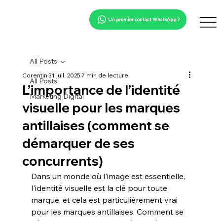
Un premier contact WhatsApp ?
All Posts
Corentin
31 juil. 2025
7 min de lecture
All Posts
L’importance de l’identité
Marketing Digital
visuelle pour les marques
antillaises (comment se
démarquer de ses
concurrents)
Dans un monde où l'
image
 est essentielle, 
l'
identité visuelle
 est la clé pour toute 
marque, et cela est particulièrement vrai 
pour les 
marques antillaises
. Comment se 