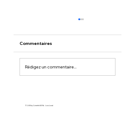
Comment faire de la pub Google
quand on n’y connaît rien
Vous souhaitez attirer davantage de clients,
Commentaires
mais vous ne savez pas par où commencer
avec Google Ads ? Ne vous inquiétez pas,
vous n'êtes pas seul. Beaucoup
Rédigez un commentaire...
d'entrepreneurs se sentent perdus face à c
© 2035 by Corentin DUTAL - Loco Lead