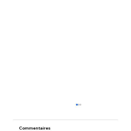
Comment faire de la pub Google
quand on n’y connaît rien
Vous souhaitez attirer davantage de clients,
Commentaires