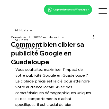
Un premier contact WhatsApp ?
All Posts
Corentin
4 déc. 2025
5 min de lecture
All Posts
Comment bien cibler sa
Marketing Digital
publicité Google en
Guadeloupe
Vous souhaitez maximiser l'impact de 
votre 
publicité Google
 en Guadeloupe ? 
Le 
ciblage précis
 est la clé pour atteindre 
votre audience locale. Avec des 
caractéristiques démographiques uniques 
et des comportements d'achat 
spécifiques, il est crucial de bien 