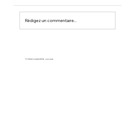
mais vous ne savez pas par où commencer
avec Google Ads ? Ne vous inquiétez pas,
vous n'êtes pas seul. Beaucoup
Rédigez un commentaire...
d'entrepreneurs se sentent perdus face à c
© 2035 by Corentin DUTAL - Loco Lead