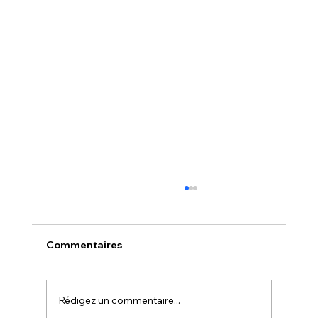
Comment faire de la pub Google
quand on n’y connaît rien
Vous souhaitez attirer davantage de clients,
Commentaires
mais vous ne savez pas par où commencer
avec Google Ads ? Ne vous inquiétez pas,
vous n'êtes pas seul. Beaucoup
Rédigez un commentaire...
d'entrepreneurs se sentent perdus face à c