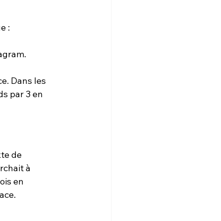
e :
tagram.
e. Dans les 
ds par 3 en 
xte
 de 
rchait à 
rois en 
cace.