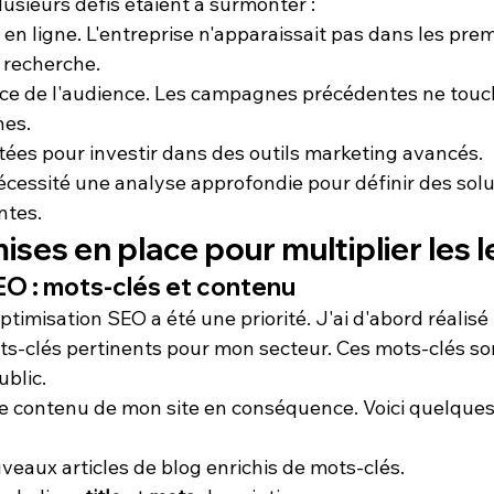
lusieurs 
défis
 étaient à surmonter :
 en ligne. L'entreprise n'apparaissait pas dans les prem
 recherche.
ace
 de l'audience. Les campagnes précédentes ne touch
nes.
tées
 pour investir dans des outils marketing avancés.
écessité une analyse approfondie pour définir des solu
ntes.
ises en place pour multiplier les 
EO : mots-clés et contenu
ptimisation 
SEO
 a été une priorité. J'ai d'abord réalis
ts-clés
 pertinents pour mon secteur. Ces mots-clés son
ublic.
 le contenu de mon site en conséquence. Voici quelques 
veaux articles de blog enrichis de mots-clés.