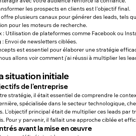
Interagir avec votre audience renforce la confiance.
ansformer les prospects en clients est l'objectif final.
 offre plusieurs canaux pour générer des leads, tels qu
ion pour les moteurs de recherche.
 :
 Utilisation de plateformes comme Facebook ou Ins
 :
 Envoi de newsletters ciblées.
epts est essentiel pour élaborer une stratégie efficac
nous allons voir comment j'ai réussi à 
multiplier les lea
 situation initiale
ectifs de l'entreprise
e stratégie, il était essentiel de comprendre le 
conte
ernière, spécialisée dans le 
secteur technologique
, che
s
. L'objectif principal était de multiplier ces 
leads
 par t
 Pour y parvenir, il fallait une approche ciblée et effi
ntrés avant la mise en œuvre