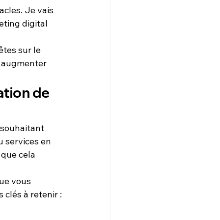
acles. Je vais 
ting digital
tes sur le 
t augmenter 
ation de 
 souhaitant 
u services en 
 que cela 
que vous 
clés à retenir :