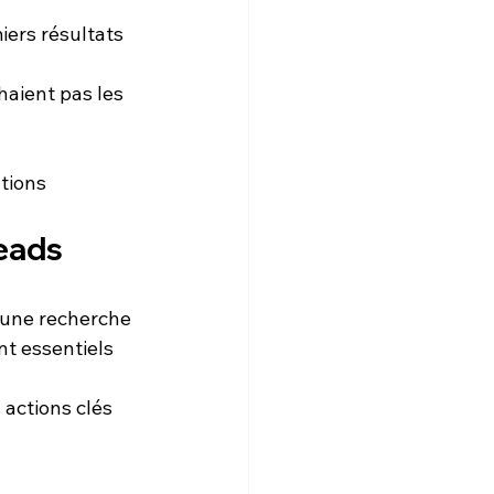
iers résultats 
aient pas les 
tions 
leads
é une recherche 
t essentiels 
actions clés 