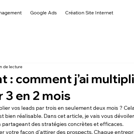
nagement
Google Ads
Création Site Internet
n de lecture
t : comment j’ai multipl
r 3 en 2 mois
lier vos 
leads
 par trois en seulement deux mois ? Cel
t bien réalisable. Dans cet article, je vais vous dévoile
en partageant des stratégies concrètes et efficaces.
 votre façon d'attirer des prospects. Chaque entrepris