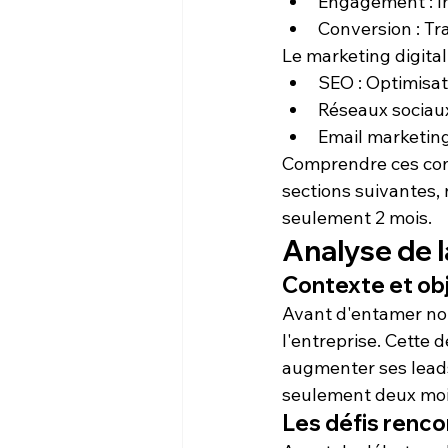
Engagement :
 
Conversion :
 Tr
Le marketing digital
SEO :
 Optimisat
Réseaux sociaux
Email marketing
Comprendre ces conc
sections suivantes, 
seulement 2 mois
.
Analyse de la
Contexte et obj
Avant d'entamer notr
l'entreprise. Cette d
augmenter ses 
lead
seulement deux mois.
Les défis renco