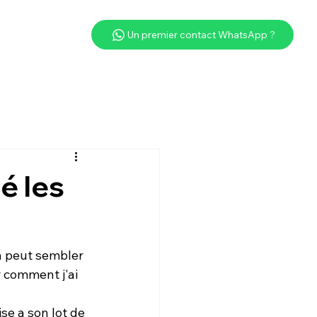
Un premier contact WhatsApp ?
ié les
a peut sembler 
r comment j'ai 
e a son lot de 