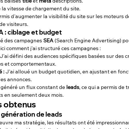
s balises 
title
 et 
meta
 descriptions.
 la vitesse de chargement du site.
is d'augmenter la visibilité du site sur les moteurs d
de visiteurs.
: ciblage et budget
ancé des campagnes 
SEA
 (Search Engine Advertising) po
oici comment j'ai structuré ces campagnes :
 J'ai défini des audiences spécifiques basées sur des cr
s et comportementaux.
 :
 J'ai alloué un budget quotidien, en ajustant en fonc
es annonces.
généré un flux constant de 
leads
, ce qui a permis de tr
s en seulement deux mois.
ts obtenus
 génération de leads
uvre ma stratégie, les résultats ont été impressionnan