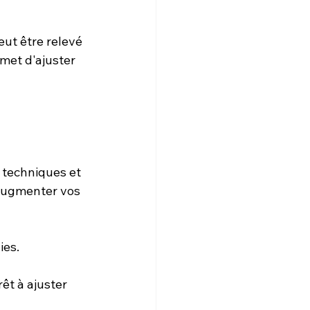
eut être relevé 
rmet d'ajuster 
 techniques et 
augmenter vos 
ies.
t à ajuster 