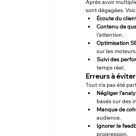
Après avoir multiplié
sont dégagées. Voici 
Écoute du clien
Contenu de qua
l’attention.
Optimisation S
sur les moteurs
Suivi des perf
temps réel.
Erreurs à éviter
Tout n’a pas été parf
Négliger l’anal
basés sur des in
Manque de coh
audience.
Ignorer le feed
progression.